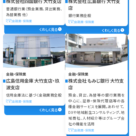
株式会社四国銀行 大竹支店
株式会社 広島銀行 大竹支
店
普通銀行業（預金業務、貸出業務、
為替業務 他）
銀行業務全般
金融業・保険業
金融業・保険業
くわしく見る
くわしく見る
金融・保険業
金融・保険業
広島信用金庫 大竹支店・玖
株式会社 もみじ銀行 大竹支
波支店
店
信用金庫法に基づく金融業務全般
預金、貸出、為替等の銀行業務を
中心に、証券・保険代理店等の各
金融業・保険業
種金融サービスを展開。あわせて、
くわしく見る
DXや地域創生コンサルティング、地
域商社、人材紹介等はグループ会
社の機能を活用
金融業・保険業