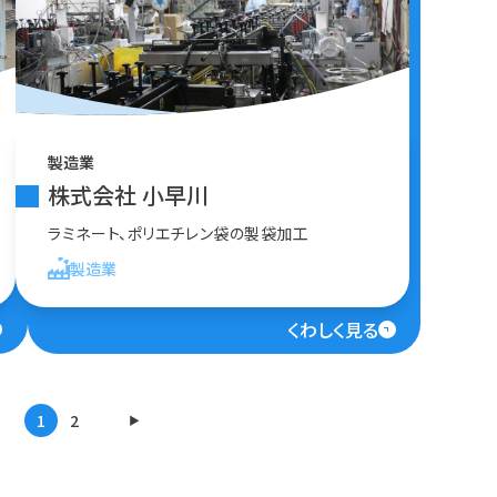
製造業
株式会社 小早川
ラミネート、ポリエチレン袋の製袋加工
製造業
くわしく見る
1
2
▶