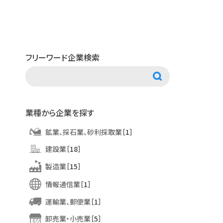
フリーワード企業検索
業種から企業を探す
鉱業、採石業、砂利採取業
［1］
建設業
［18］
製造業
［15］
情報通信業
［1］
運輸業、郵便業
［1］
卸売業・小売業
［5］