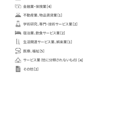
金融業・保険業
［4］
不動産業、物品賃貸業
［1］
学術研究、専門・技術サービス業
［2］
宿泊業、飲食サービス業
［2］
生活関連サービス業、娯楽業
［1］
医療、福祉
［5］
サービス業（他に分類されないもの）
［4］
その他
［2］