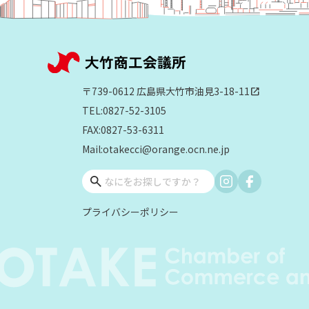
〒739-0612 広島県大竹市油見3-18-11
open_in_new
TEL:0827-52-3105
FAX:0827-53-6311
Mail:otakecci@orange.ocn.ne.jp
プライバシーポリシー