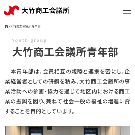
〉
大竹商工会議所青年部
Youth group
大竹商工会議所青年部
大竹商工会議所について
本青年部は、会員相互の親睦と連携を密にし、企
支援・相談
業経営者としての研鑽を積み、大竹商工会議所の事
業活動への参画・協力を通じて地区内における商工
お知らせ
業の振興を図り、兼ねて社会一般の福祉の増進に資
することを目的としています。
セミナー