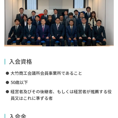
入会案内
お問い合わせ
☎0827-52-3105
受付時間／平日8:30〜17:15
入会資格
otakecci@orange.ocn.ne.jp
大竹商工会議所会員事業所であること
50歳以下
〒739-0612 広島県大竹市油見3-18-11
TEL:0827-52-
open_in_new
経営者及びその後継者、もしくは経営者が推薦する役
3105
FAX:0827-53-6311
員又はこれに準ずる者
Mail:otakecci@orange.ocn.ne.jp
入会金