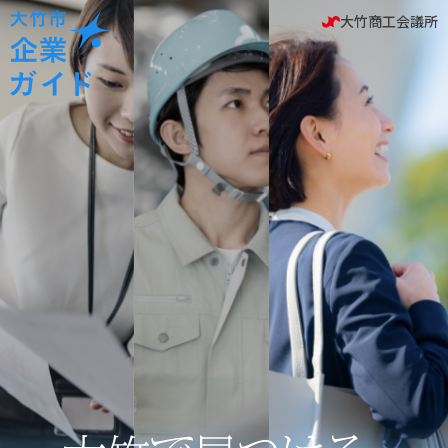
大竹市企業ガイド
大竹商工会議所