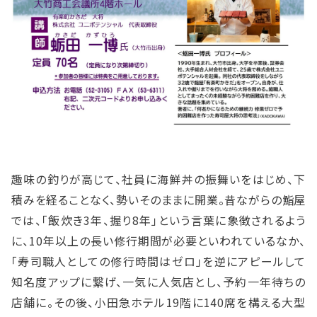
入会案内
お問い合わせ
☎0827-52-3105
受付時間／平日8:30〜17:15
趣味の釣りが高じて、社員に海鮮丼の振舞いをはじめ、下
otakecci@orange.ocn.ne.jp
積みを経ることなく、勢いそのままに開業。昔ながらの鮨屋
では、「飯炊き3年、握り8年」という言葉に象徴されるよう
〒739-0612 広島県大竹市油見3-18-11
TEL:0827-52-
open_in_new
に、10年以上の長い修行期間が必要といわれているなか、
3105
FAX:0827-53-6311
「寿司職人としての修行時間はゼロ」を逆にアピールして
Mail:otakecci@orange.ocn.ne.jp
知名度アップに繋げ、一気に人気店とし、予約一年待ちの
店舗に。その後、小田急ホテル19階に140席を構える大型