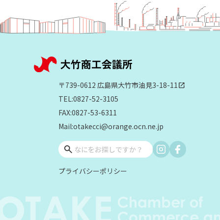
〒739-0612 広島県大竹市油見3-18-11
open_in_new
TEL:0827-52-3105
FAX:0827-53-6311
Mail:otakecci@orange.ocn.ne.jp
プライバシーポリシー