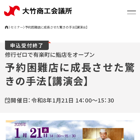
〉
セミナー
〉
予約困難店に成長させた驚きの手法【講演会】
申込受付終了
大竹商工会議所について
修行ゼロで有楽町に鮨店をオープン
予約困難店に成長させた驚
支援・相談
きの手法【講演会】
お知らせ
開催日：令和8年1月21日 14：00～15：30
セミナー