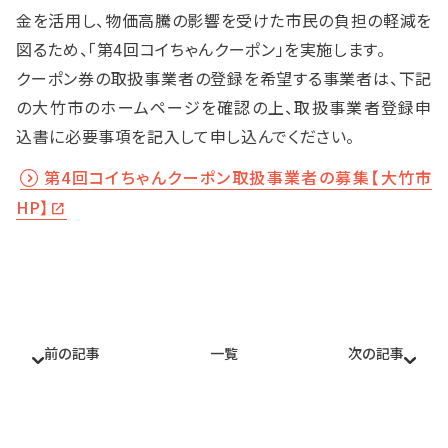
入会案内
金を活用し、物価高騰の影響を受けた市民の負担の軽減を
図るため、「第4回コイちゃんクーポン」を実施します。
クーポン券の取扱事業者の登録を希望する事業者は、下記
の大竹市のホームページを確認の上、取扱事業者登録申
お問い合わせ
込書に必要事項を記入して申し込んでください。
☎0827-52-3105
第4回コイちゃんクーポン取扱事業者の募集【大竹市
受付時間／平日8:30〜17:15
HP】
otakecci@orange.ocn.ne.jp
〒739-0612 広島県大竹市油見3-18-11
TEL:0827-52-
open_in_new
前の記事
一覧
次の記事
3105
FAX:0827-53-6311
Mail:otakecci@orange.ocn.ne.jp