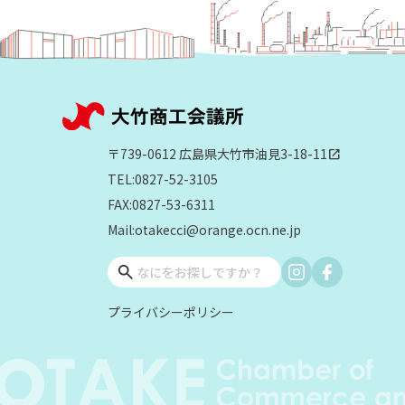
〒739-0612 広島県大竹市油見3-18-11
open_in_new
TEL:0827-52-3105
FAX:0827-53-6311
Mail:otakecci@orange.ocn.ne.jp
プライバシーポリシー