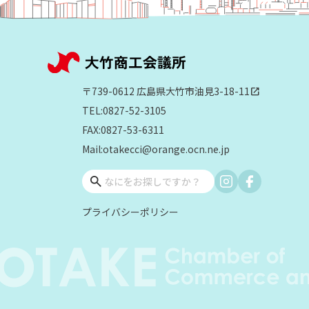
〒739-0612 広島県大竹市油見3-18-11
open_in_new
TEL:0827-52-3105
FAX:0827-53-6311
Mail:otakecci@orange.ocn.ne.jp
プライバシーポリシー