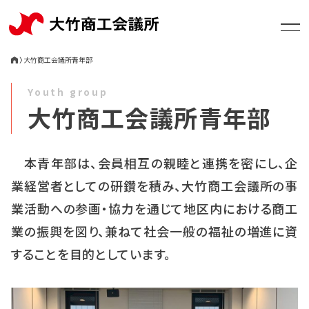
〉
大竹商工会議所青年部
Youth group
大竹商工会議所青年部
大竹商工会議所について
本青年部は、会員相互の親睦と連携を密にし、企
支援・相談
業経営者としての研鑽を積み、大竹商工会議所の事
業活動への参画・協力を通じて地区内における商工
お知らせ
業の振興を図り、兼ねて社会一般の福祉の増進に資
することを目的としています。
セミナー