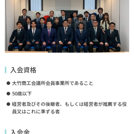
入会案内
お問い合わせ
☎0827-52-3105
受付時間／平日8:30〜17:15
入会資格
otakecci@orange.ocn.ne.jp
大竹商工会議所会員事業所であること
50歳以下
〒739-0612 広島県大竹市油見3-18-11
TEL:0827-52-
open_in_new
経営者及びその後継者、もしくは経営者が推薦する役
3105
FAX:0827-53-6311
員又はこれに準ずる者
Mail:otakecci@orange.ocn.ne.jp
入会金