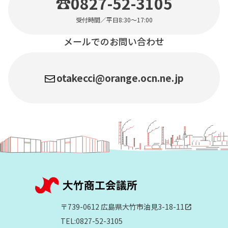
☎0827-52-3105
受付時間／平日8:30〜17:00
メールでのお問い合わせ
otakecci@orange.ocn.ne.jp
〒739-0612 広島県大竹市油見3-18-11
open_in_new
TEL:0827-52-3105