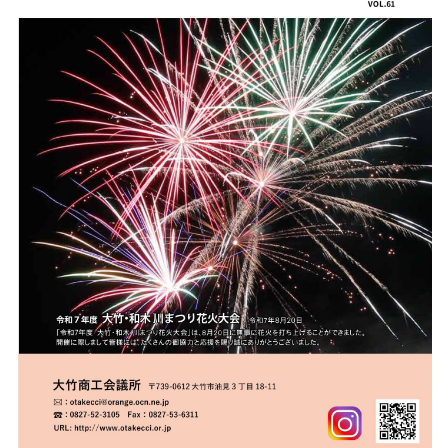
入会案内
お問い合わせ
☎0827-52-3105
受付時間／平日8:30〜17:15
otakecci@orange.ocn.ne.jp
〒739-0612 広島県大竹市油見3-18-11
TEL:0827-52-
open_in_new
3105
FAX:0827-53-6311
Mail:otakecci@orange.ocn.ne.jp