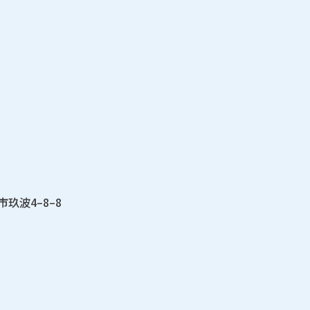
竹市玖波4–8–8