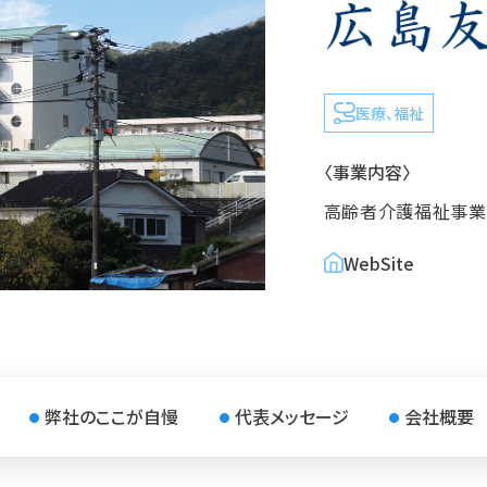
医療、福祉
〈事業内容〉
高齢者介護福祉事業
WebSite
弊社の
ここが自慢
代表
メッセージ
会社
概要
●
●
●