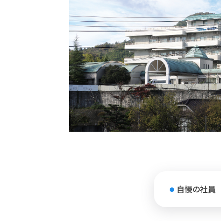
自慢の
社員
●