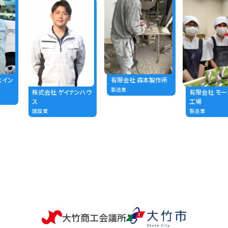
イン
有限会社 森本製作所
製造業
株式会社 ゲイナンハウ
有限会社 モー
ス
工場
建設業
製造業
大竹商工会議所