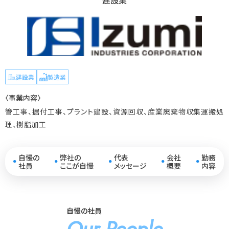
建設業
建設業
製造業
〈事業内容〉
管工事、据付工事、プラント建設、資源回収、産業廃棄物収集運搬処
理、樹脂加工
自慢の
弊社の
代表
会社
勤務
●
●
●
●
●
社員
ここが自慢
メッセージ
概要
内容
自慢の社員