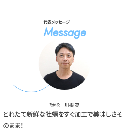
代表メッセージ
Message
川根 亮
取締役
とれたて新鮮な牡蠣をすぐ加工で美味しさそ
のまま！