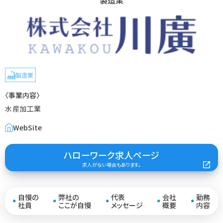
製造業
製造業
〈事業内容〉
水産加工業
WebSite
ハローワーク求人ページ
求人がない場合もあります。
自慢の
弊社の
代表
会社
勤務
●
●
●
●
●
社員
ここが自慢
メッセージ
概要
内容