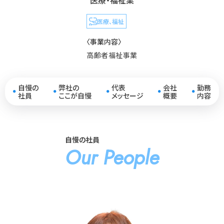
医療・福祉業
医療、福祉
〈事業内容〉
高齢者福祉事業
自慢の
弊社の
代表
会社
勤務
●
●
●
●
●
社員
ここが自慢
メッセージ
概要
内容
自慢の社員
Our People