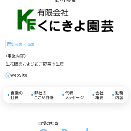
卸・小売業
卸売業・小売業
〈事業内容〉
生花販売および花卉野菜の生産
WebSite
自慢の
弊社の
代表
会社
勤務
●
●
●
●
●
社員
ここが自慢
メッセージ
概要
内容
自慢の社員