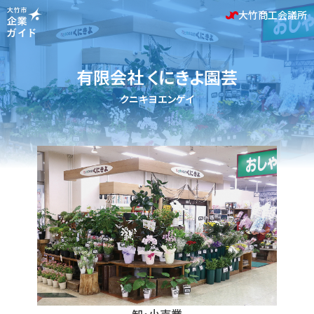
大竹商工会議所
有限会社 くにきよ園芸
クニキヨエンゲイ