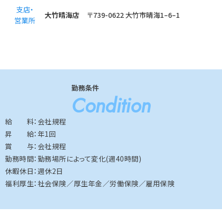
支店・
大竹晴海店
〒739-0622 大竹市晴海1–6–1
営業所
勤務条件
Condition
給 料：会社規程
昇 給：年1回
賞 与：会社規程
勤務時間：勤務場所によって変化(週40時間)
休暇休日：週休2日
福利厚生：社会保険／厚生年金／労働保険／雇用保険