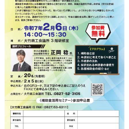
入会案内
お問い合わせ
☎0827-52-3105
受付時間／平日8:30〜17:15
otakecci@orange.ocn.ne.jp
〒739-0612 広島県大竹市油見3-18-11
TEL:0827-52-
open_in_new
3105
FAX:0827-53-6311
Mail:otakecci@orange.ocn.ne.jp