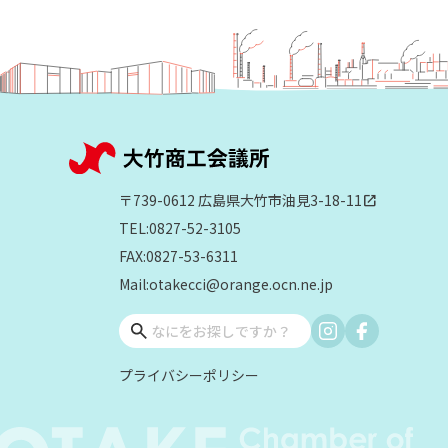
〒739-0612 広島県大竹市油見3-18-11
open_in_new
TEL:0827-52-3105
FAX:0827-53-6311
Mail:otakecci@orange.ocn.ne.jp
プライバシーポリシー