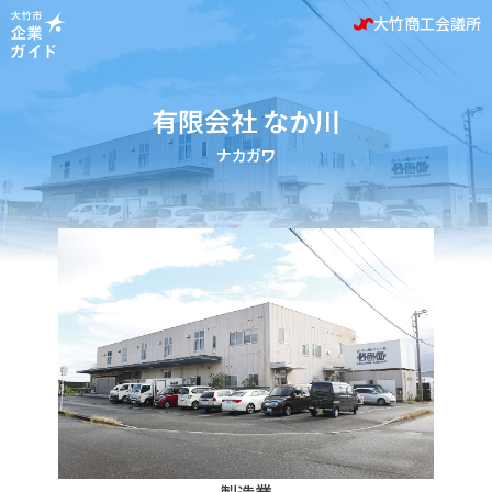
大竹商工会議所
有限会社 なか川
ナカガワ