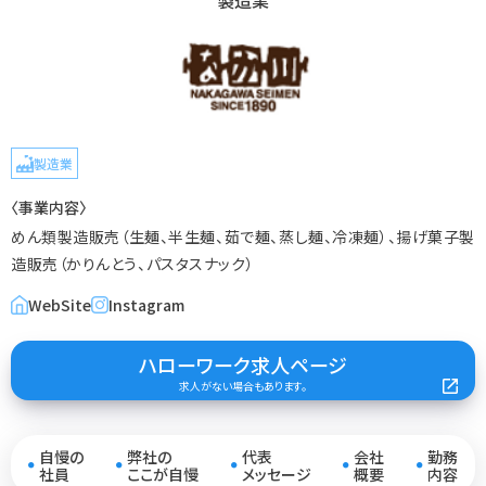
製造業
製造業
〈事業内容〉
めん類製造販売（生麺、半生麺、茹で麺、蒸し麺、冷凍麺）、揚げ菓子製
造販売（かりんとう、パスタスナック）
WebSite
Instagram
ハローワーク求人ページ
求人がない場合もあります。
自慢の
弊社の
代表
会社
勤務
●
●
●
●
●
社員
ここが自慢
メッセージ
概要
内容